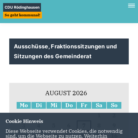
CDU Rödinghausen
So geht kommunal!
Ausschüsse, Fraktionssitzungen und
Sitzungen des Gemeinderat
AUGUST 2026
Mo
Di
Mi
Do
Fr
Sa
So
1
2
Cookie Hinweis
3
4
5
6
7
8
9
Diese Webseite verwendet Cookies, die notwendig
10
11
12
13
14
15
16
sind, um die Webseite zu nutzen. Weiterhin