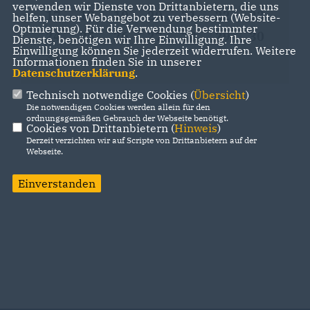
verwenden wir Dienste von Drittanbietern, die uns
17
18
19
20
21
22
23
helfen, unser Webangebot zu verbessern (Website-
Optmierung). Für die Verwendung bestimmter
24
25
26
27
28
29
30
Dienste, benötigen wir Ihre Einwilligung. Ihre
Einwilligung können Sie jederzeit widerrufen. Weitere
31
Informationen finden Sie in unserer
Datenschutzerklärung
.
Technisch notwendige Cookies (
Übersicht
)
Die notwendigen Cookies werden allein für den
ordnungsgemäßen Gebrauch der Webseite benötigt.
Cookies von Drittanbietern (
Hinweis
)
Derzeit verzichten wir auf Scripte von Drittanbietern auf der
Webseite.
Einverstanden