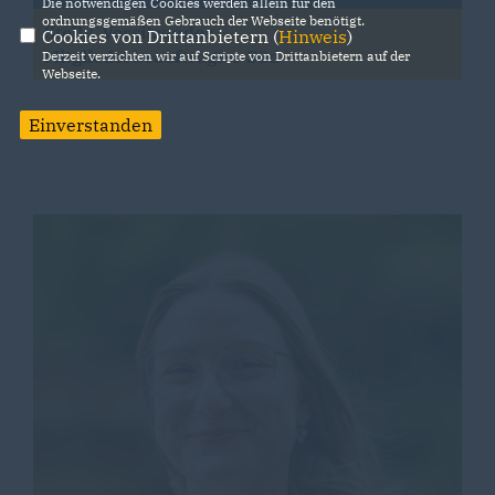
Die notwendigen Cookies werden allein für den
ordnungsgemäßen Gebrauch der Webseite benötigt.
Stellv. Vorsitzender
Cookies von Drittanbietern (
Hinweis
)
Mitgliederbeauftragter Süd
Derzeit verzichten wir auf Scripte von Drittanbietern auf der
Webseite.
Einverstanden