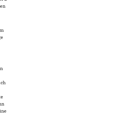
ten
em
ge
en
ach
te
nn
üne