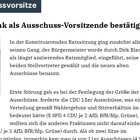
ssvorsitze
k als Ausschuss-Vorsitzende bestätig
In der Konstituierenden Ratssitzung ging zunächst all
seinen Gang, der Bürgermeister wurde durch Dirk Bla
als längst amtierendes Ratsmitglied, eingeführt, seine
beiden Stellvertreter gewählt und die neuen alten
Ausschüsse benannt.
Erste Störung gab es bei der Festlegung der Größe der
Ausschüsse, forderte die CDU 15er Ausschüsse, was ei
Verteilung gemäß Wahlergebnis und Sitzverhältnis im
bedeutet hätte (5 SPD 4 CDU je 2 AfD, BfR/fdp, Grüne),
wollten sich die anderen Fraktionen nicht darauf einl
je 2 AfD, BfR/fdp, Grüne) durch. Als ob zwei Sitze im
in würden, immerhin kam man ja von 11er Ausschüssen (4