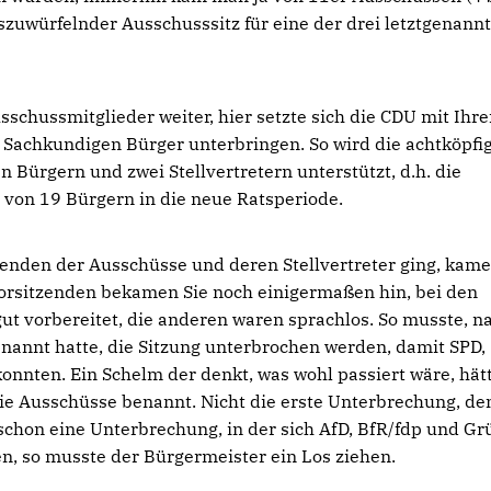
szuwürfelnder Ausschusssitz für eine der drei letztgenann
schussmitglieder weiter, hier setzte sich die CDU mit Ihr
 Sachkundigen Bürger unterbringen. So wird die achtköpfi
 Bürgern und zwei Stellvertretern unterstützt, d.h. die
 von 19 Bürgern in die neue Ratsperiode.
zenden der Ausschüsse und deren Stellvertreter ging, kam
Vorsitzenden bekamen Sie noch einigermaßen hin, bei den
 gut vorbereitet, die anderen waren sprachlos. So musste, n
enannt hatte, die Sitzung unterbrochen werden, damit SPD,
onnten. Ein Schelm der denkt, was wohl passiert wäre, hät
 die Ausschüsse benannt. Nicht die erste Unterbrechung, de
schon eine Unterbrechung, in der sich AfD, BfR/fdp und Gr
ten, so musste der Bürgermeister ein Los ziehen.