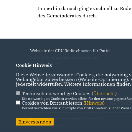
Immerhin danach ging es schnell zu Ende
des Gemeinderates durch.
Webseite der CDU Rödinghausen für Partei
und Fraktion und die Kandidaten zur
Kommunalwahl
Cookie Hinweis
Diese Webseite verwendet Cookies, die notwendig si
Webangebot zu verbessern (Website-Optmierung). Fü
jederzeit widerrufen. Weitere Informationen finden
Technisch notwendige Cookies (
Übersicht
)
Die notwendigen Cookies werden allein für den ordnungsgemäßen 
Cookies von Drittanbietern (
IMPRESSUM
DATENSCHUTZ
Hinweis
)
KONTAKT
Derzeit verzichten wir auf Scripte von Drittanbietern auf der Websei
@2026 CDU Gemeindeverband Rödinghausen
Einverstanden
Alle Rechte vorbehalten.