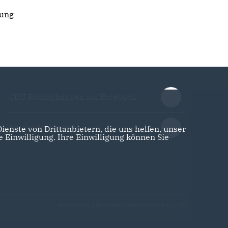
zung
CDU Rödinghausen auf Facebook
Mitgliederbereich
enste von Drittanbietern, die uns helfen, unser
Einwilligung. Ihre Einwilligung können Sie
Realisation: Sharkness Media GmbH & Co. KG